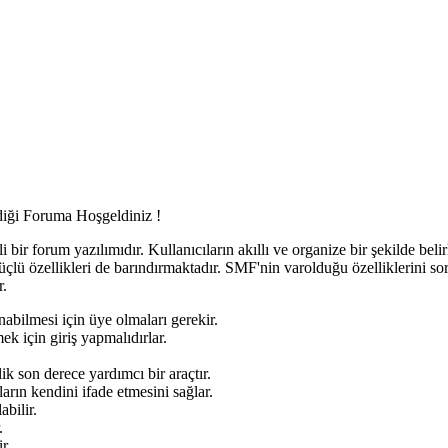
iği Foruma Hoşgeldiniz !
ili bir forum yazılımıdır. Kullanıcıların akıllı ve organize bir şekilde bel
güçlü özellikleri de barındırmaktadır. SMF'nin varolduğu özelliklerini soru
r.
abilmesi için üye olmaları gerekir.
k için giriş yapmalıdırlar.
k son derece yardımcı bir araçtır.
rın kendini ifade etmesini sağlar.
abilir.
.
r.