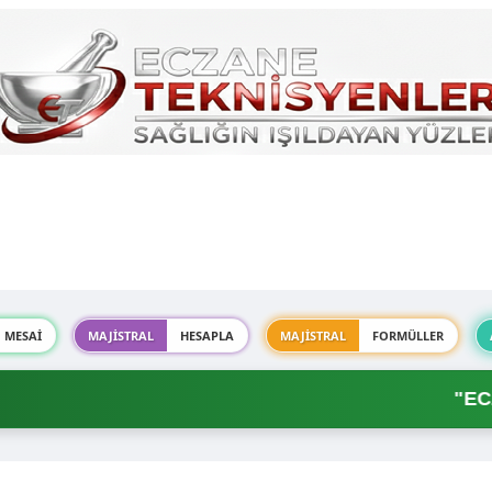
MESAİ
MAJİSTRAL
HESAPLA
MAJİSTRAL
FORMÜLLER
"ECZAN