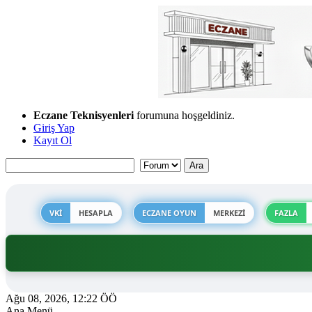
Eczane Teknisyenleri
forumuna hoşgeldiniz.
Giriş Yap
Kayıt Ol
VKİ
HESAPLA
ECZANE OYUN
MERKEZİ
FAZLA
Ağu 08, 2026, 12:22 ÖÖ
Ana Menü