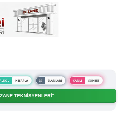
ALKOL
HESAPLA
İŞ
İLANLARI
CANLI
SOHBET
E TEKNİSYENLERİ"