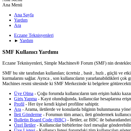
Ana Menü
Ana Sayfa
Yardım
Ara
Eczane Teknisyenleri
►
Yardım
SMF Kullanıcı Yardımı
Eczane Teknisyenleri, Simple Machines® Forum (SMF) nin destekled
SMF bu site tarafından kullanılan; ücretsiz , basit , hızlı , güçlü ve etk
kurmalarını sağlar. Ayrıca , son kullanıcıların yararlanabildikleri çok 
Machines resmi sitesinde ki SMF Merkezinde ki belgelere götürecekti
Üye Olma
- Çoğu forumda kullanıcıların tam erişim hakkı kazan
Giriş Yapma
- Kayıt olunduğunda, kullanıcılar hesaplarına erişme
Profil
- Her üye kendi kişisel profiline sahiptir.
Ara
- Arama, iletilerde ve konularda bilginin bulunmasına yöneli
İleti Gönderme
- Forumun tüm amacı, ileti göndermek kullanıcıla
Bulletin Board Code (BBC)
- İletiler, az BBC ile baharatlandırıl
Özel İletiler
- Kullanıcılar birbirlerine özel mesajlar gönderebilir
Üye Listesi
- Kullanıcı listesi forumdaki tüm kullanıcıları gösteri