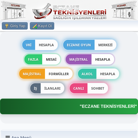
Giriş Yap
Kayıt Ol
VKİ
HESAPLA
ECZANE OYUN
MERKEZİ
FAZLA
MESAİ
MAJİSTRAL
HESAPLA
MAJİSTRAL
FORMÜLLER
ALKOL
HESAPLA
İŞ
İLANLARI
CANLI
SOHBET
"ECZANE TEKNİSYENLERİ"
Ana Menü