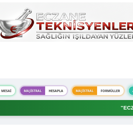
MESAİ
MAJİSTRAL
HESAPLA
MAJİSTRAL
FORMÜLLER
"ECZAN