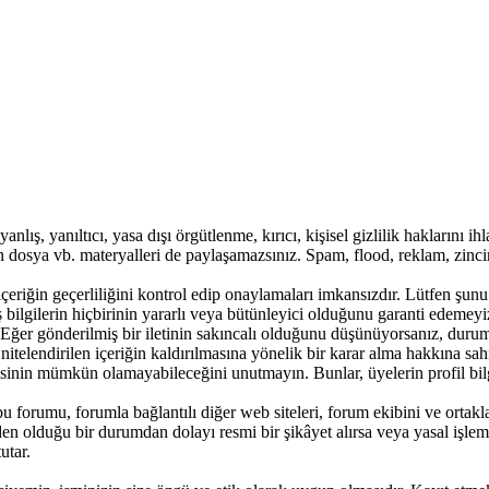
anlış, yanıltıcı, yasa dışı örgütlenme, kırıcı, kişisel gizlilik haklarını 
ren dosya vb. materyalleri de paylaşamazsınız. Spam, flood, reklam, zinc
içeriğin geçerliliğini kontrol edip onaylamaları imkansızdır. Lütfen şunu
 bilgilerin hiçbirinin yararlı veya bütünleyici olduğunu garanti edemeyiz
. Eğer gönderilmiş bir iletinin sakıncalı olduğunu düşünüyorsanız, duru
 nitelendirilen içeriğin kaldırılmasına yönelik bir karar alma hakkına s
sinin mümkün olamayabileceğini unutmayın. Bunlar, üyelerin profil bilgil
u forumu, forumla bağlantılı diğer web siteleri, forum ekibini ve ortak
den olduğu bir durumdan dolayı resmi bir şikâyet alırsa veya yasal işleml
utar.