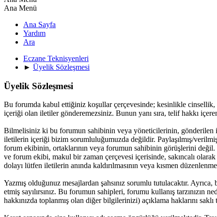
Ana Menü
Ana Sayfa
Yardım
Ara
Eczane Teknisyenleri
►
Üyelik Sözleşmesi
Üyelik Sözleşmesi
Bu forumda kabul ettiğiniz koşullar çerçevesinde; kesinlikle cinsellik, y
içeriği olan iletiler gönderemezsiniz. Bunun yanı sıra, telif hakkı içe
Bilmelisiniz ki bu forumun sahibinin veya yöneticilerinin, gönderilen 
iletilerin içeriği bizim sorumluluğumuzda değildir. Paylaşılmış/verilmiş
forum ekibinin, ortaklarının veya forumun sahibinin görüşlerini değil
ve forum ekibi, makul bir zaman çerçevesi içerisinde, sakıncalı olarak
dolayı lütfen iletilerin anında kaldırılmasının veya kısmen düzenlenme
Yazmış olduğunuz mesajlardan şahsınız sorumlu tutulacaktır. Ayrıca, b
etmiş sayılırsınız. Bu forumun sahipleri, forumu kullanış tarzınızın ne
hakkınızda toplanmış olan diğer bilgilerinizi) açıklama haklarını saklı t