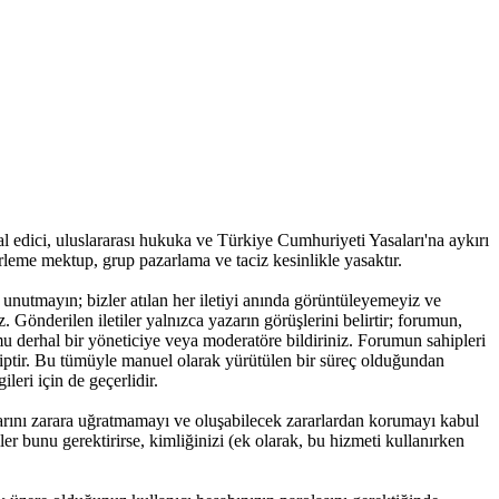
ihlal edici, uluslararası hukuka ve Türkiye Cumhuriyeti Yasaları'na aykırı
irleme mektup, grup pazarlama ve taciz kesinlikle yasaktır.
 unutmayın; bizler atılan her iletiyi anında görüntüleyemeyiz ve
. Gönderilen iletiler yalnızca yazarın görüşlerini belirtir; forumun,
mu derhal bir yöneticiye veya moderatöre bildiriniz. Forumun sahipleri
ahiptir. Bu tümüyle manuel olarak yürütülen bir süreç olduğundan
eri için de geçerlidir.
larını zarara uğratmamayı ve oluşabilecek zararlardan korumayı kabul
er bunu gerektirirse, kimliğinizi (ek olarak, bu hizmeti kullanırken