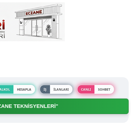
ALKOL
HESAPLA
İŞ
İLANLARI
CANLI
SOHBET
E TEKNİSYENLERİ"