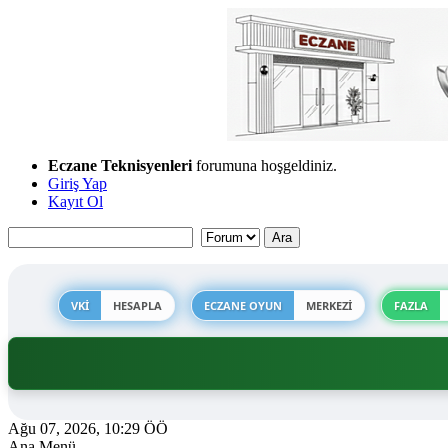
Eczane Teknisyenleri
forumuna hoşgeldiniz.
Giriş Yap
Kayıt Ol
VKİ
HESAPLA
ECZANE OYUN
MERKEZİ
FAZLA
Ağu 07, 2026, 10:29 ÖÖ
Ana Menü