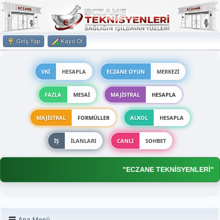
Giriş Yap
Kayıt Ol
VKİ
HESAPLA
ECZANE OYUN
MERKEZİ
FAZLA
MESAİ
MAJİSTRAL
HESAPLA
MAJİSTRAL
FORMÜLLER
ALKOL
HESAPLA
İŞ
İLANLARI
CANLI
SOHBET
"ECZANE TEKNİSYENLERİ"
Ana Menü