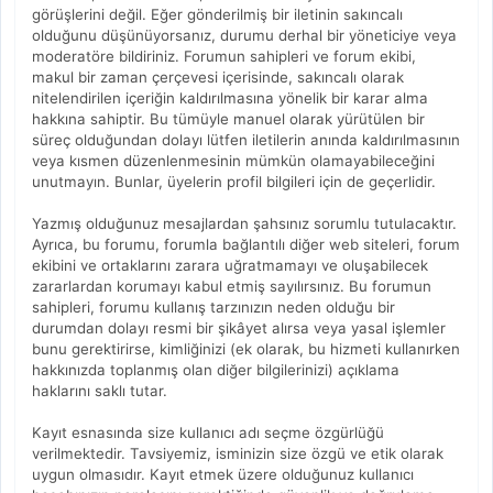
görüşlerini değil. Eğer gönderilmiş bir iletinin sakıncalı
olduğunu düşünüyorsanız, durumu derhal bir yöneticiye veya
moderatöre bildiriniz. Forumun sahipleri ve forum ekibi,
makul bir zaman çerçevesi içerisinde, sakıncalı olarak
nitelendirilen içeriğin kaldırılmasına yönelik bir karar alma
hakkına sahiptir. Bu tümüyle manuel olarak yürütülen bir
süreç olduğundan dolayı lütfen iletilerin anında kaldırılmasının
veya kısmen düzenlenmesinin mümkün olamayabileceğini
unutmayın. Bunlar, üyelerin profil bilgileri için de geçerlidir.
Yazmış olduğunuz mesajlardan şahsınız sorumlu tutulacaktır.
Ayrıca, bu forumu, forumla bağlantılı diğer web siteleri, forum
ekibini ve ortaklarını zarara uğratmamayı ve oluşabilecek
zararlardan korumayı kabul etmiş sayılırsınız. Bu forumun
sahipleri, forumu kullanış tarzınızın neden olduğu bir
durumdan dolayı resmi bir şikâyet alırsa veya yasal işlemler
bunu gerektirirse, kimliğinizi (ek olarak, bu hizmeti kullanırken
hakkınızda toplanmış olan diğer bilgilerinizi) açıklama
haklarını saklı tutar.
Kayıt esnasında size kullanıcı adı seçme özgürlüğü
verilmektedir. Tavsiyemiz, isminizin size özgü ve etik olarak
uygun olmasıdır. Kayıt etmek üzere olduğunuz kullanıcı