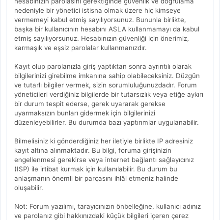
hesabınızın parolasını gerektiğinde güvenlik ve doğrulama
nedeniyle bir yönetici istisna olmak üzere hiç kimseye
vermemeyi kabul etmiş sayılıyorsunuz. Bununla birlikte,
başka bir kullanıcının hesabını ASLA kullanmamayı da kabul
etmiş sayılıyorsunuz. Hesabınızın güvenliği için önerimiz,
karmaşık ve eşsiz parolalar kullanmanızdır.
Kayıt olup parolanızla giriş yaptıktan sonra ayrıntılı olarak
bilgilerinizi girebilme imkanına sahip olabileceksiniz. Düzgün
ve tutarlı bilgiler vermek, sizin sorumluluğunuzdadır. Forum
yöneticileri verdiğiniz bilgilerde bir tutarsızlık veya etiğe aykırı
bir durum tespit ederse, gerek uyararak gerekse
uyarmaksızın bunları gidermek için bilgilerinizi
düzenleyebilirler. Bu durumda bazı yaptırımlar uygulanabilir.
Bilmelisiniz ki gönderdiğiniz her iletiyle birlikte IP adresiniz
kayıt altına alınmaktadır. Bu bilgi, foruma girişinizin
engellenmesi gerekirse veya internet bağlantı sağlayıcınız
(ISP) ile irtibat kurmak için kullanılabilir. Bu durum bu
anlaşmanın önemli bir parçasını ihlâl etmeniz halinde
oluşabilir.
Not: Forum yazılımı, tarayıcınızın önbelleğine, kullanıcı adınız
ve parolanız gibi hakkınızdaki küçük bilgileri içeren çerez