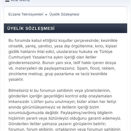
Eczane Teknisyenleri
Üyelik Sözleşmesi
►
ÜYELIK SÖZLEŞMESI
Bu forumda kabul ettiğiniz koşullar çerçevesinde; kesinlikle
cinsellik, yanlış, yanıltıcı, yasa dışı örgütlenme, kırıcı, kişisel
gizlilik haklarını ihlal edici, uluslararası hukuka ve Türkiye
Cumhuriyeti Yasaları'na aykırı içeriği olan iletiler
gönderemezsiniz. Bunun yanı sıra, telif hakkı içeren dosya
vb. materyalleri de paylaşamazsınız. Spam, flood, reklam,
zincirleme mektup, grup pazarlama ve taciz kesinlikle
yasaktır.
Bilmelisiniz ki bu forumun sahibinin veya yöneticilerinin,
gönderilen içeriğin geçerliliğini kontrol edip onaylamaları
imkansızdır. Lütfen şunu unutmayın; bizler atılan her iletiyi
anında görüntüleyemeyiz ve iletilerin içeriği bizim
sorumluluğumuzda değildir. Paylaşılmış/verilmiş bilgilerin
hiçbirinin yararlı veya bütünleyici olduğunu garanti edemeyiz.
Gönderilen iletiler yalnızca yazarın görüşlerini belirtir;
forumun, forum ekibinin, ortaklarının veya forumun sahibinin