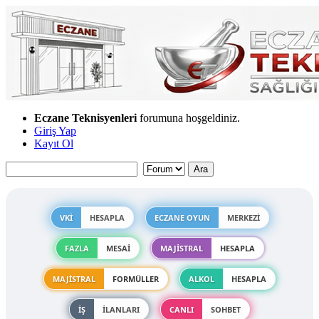
Eczane Teknisyenleri
forumuna hoşgeldiniz.
Giriş Yap
Kayıt Ol
VKİ
HESAPLA
ECZANE OYUN
MERKEZİ
FAZLA
MESAİ
MAJİSTRAL
HESAPLA
MAJİSTRAL
FORMÜLLER
ALKOL
HESAPLA
İŞ
İLANLARI
CANLI
SOHBET