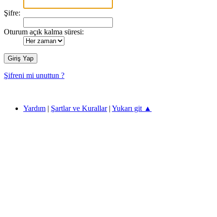
Şifre:
Oturum açık kalma süresi:
Şifreni mi unuttun ?
ECZANE TEKNİSYENLERİ 2026 ©
Yardım
|
Şartlar ve Kurallar
|
Yukarı git ▲