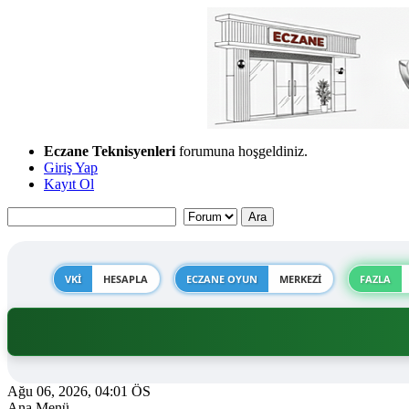
Eczane Teknisyenleri
forumuna hoşgeldiniz.
Giriş Yap
Kayıt Ol
VKİ
HESAPLA
ECZANE OYUN
MERKEZİ
FAZLA
Ağu 06, 2026, 04:01 ÖS
Ana Menü