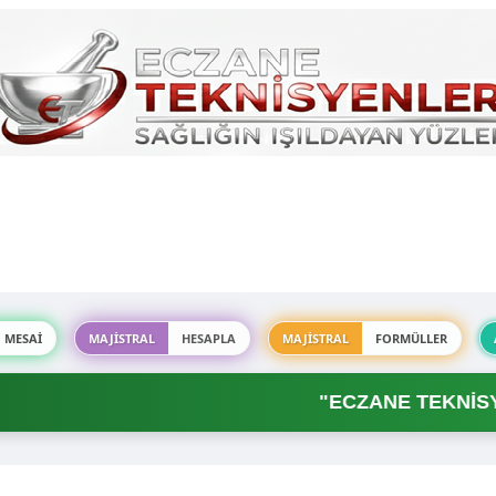
MESAİ
MAJİSTRAL
HESAPLA
MAJİSTRAL
FORMÜLLER
"ECZANE TEKNİSYEN