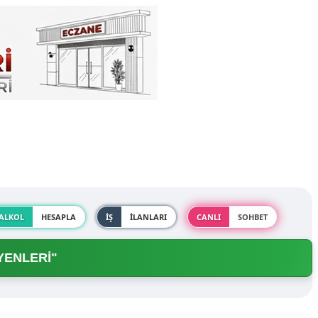
ALKOL
HESAPLA
İŞ
İLANLARI
CANLI
SOHBET
LERİ"