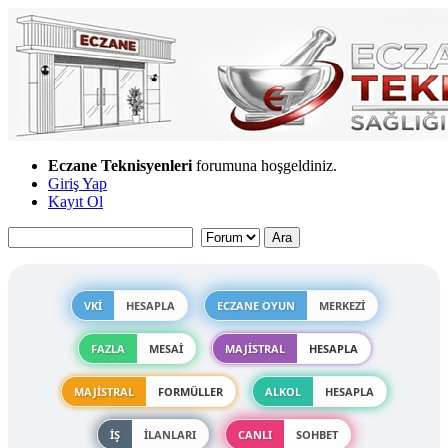
Eczane Teknisyenleri
forumuna hoşgeldiniz.
Giriş Yap
Kayıt Ol
VKİ
HESAPLA
ECZANE OYUN
MERKEZİ
FAZLA
MESAİ
MAJİSTRAL
HESAPLA
MAJİSTRAL
FORMÜLLER
ALKOL
HESAPLA
İŞ
İLANLARI
CANLI
SOHBET