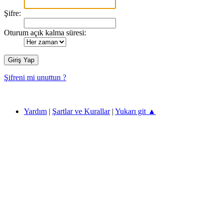
Şifre:
Oturum açık kalma süresi:
Şifreni mi unuttun ?
ECZANE TEKNİSYENLERİ 2026 ©
Yardım
|
Şartlar ve Kurallar
|
Yukarı git ▲