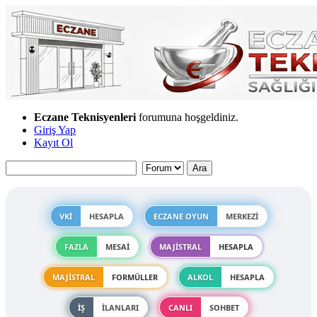
Eczane Teknisyenleri
forumuna hoşgeldiniz.
Giriş Yap
Kayıt Ol
VKİ
HESAPLA
ECZANE OYUN
MERKEZİ
FAZLA
MESAİ
MAJİSTRAL
HESAPLA
MAJİSTRAL
FORMÜLLER
ALKOL
HESAPLA
İŞ
İLANLARI
CANLI
SOHBET