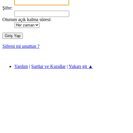
Şifre:
Oturum açık kalma süresi:
Şifreni mi unuttun ?
ECZANE TEKNİSYENLERİ 2026 ©
Yardım
|
Şartlar ve Kurallar
|
Yukarı git ▲