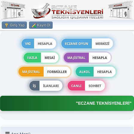
Giriş Yap
Kayıt Ol
VKİ
HESAPLA
ECZANE OYUN
MERKEZİ
FAZLA
MESAİ
MAJİSTRAL
HESAPLA
MAJİSTRAL
FORMÜLLER
ALKOL
HESAPLA
İŞ
İLANLARI
CANLI
SOHBET
"ECZANE TEKNİSYENLERİ"
Ana Menü