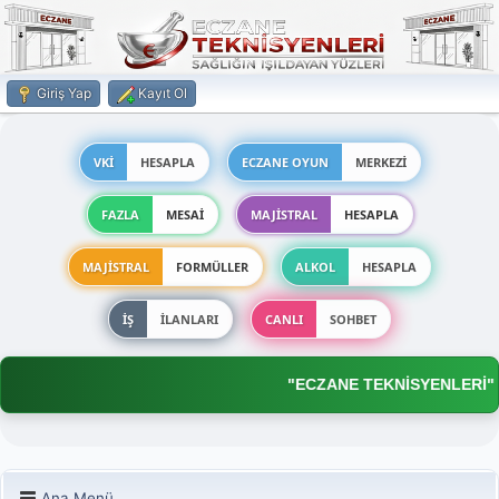
Giriş Yap
Kayıt Ol
VKİ
HESAPLA
ECZANE OYUN
MERKEZİ
FAZLA
MESAİ
MAJİSTRAL
HESAPLA
MAJİSTRAL
FORMÜLLER
ALKOL
HESAPLA
İŞ
İLANLARI
CANLI
SOHBET
"ECZANE TEKNİSYENLERİ"
Ana Menü