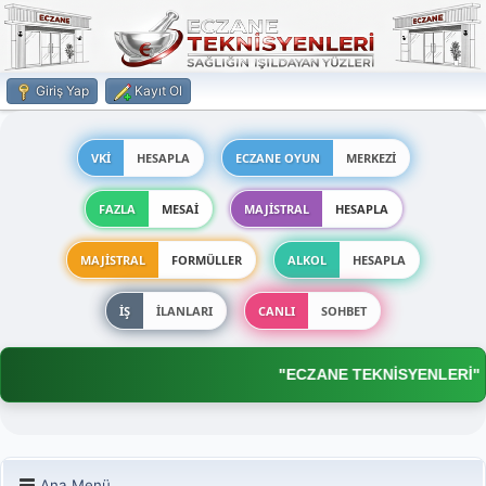
Giriş Yap
Kayıt Ol
VKİ
HESAPLA
ECZANE OYUN
MERKEZİ
FAZLA
MESAİ
MAJİSTRAL
HESAPLA
MAJİSTRAL
FORMÜLLER
ALKOL
HESAPLA
İŞ
İLANLARI
CANLI
SOHBET
"ECZANE TEKNİSYENLERİ"
Ana Menü