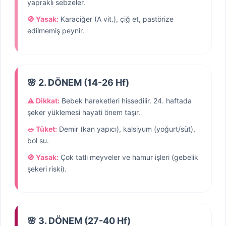
yapraklı sebzeler.
🚫 Yasak:
Karaciğer (A vit.), çiğ et, pastörize
edilmemiş peynir.
🌸 2. DÖNEM (14-26 Hf)
⚠️ Dikkat:
Bebek hareketleri hissedilir. 24. haftada
şeker yüklemesi hayati önem taşır.
🥗 Tüket:
Demir (kan yapıcı), kalsiyum (yoğurt/süt),
bol su.
🚫 Yasak:
Çok tatlı meyveler ve hamur işleri (gebelik
şekeri riski).
🌸 3. DÖNEM (27-40 Hf)