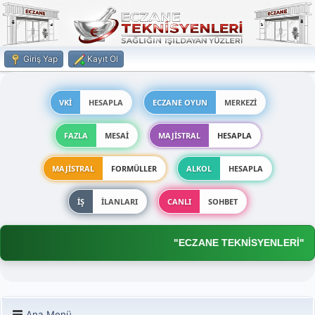
Giriş Yap
Kayıt Ol
VKİ
HESAPLA
ECZANE OYUN
MERKEZİ
FAZLA
MESAİ
MAJİSTRAL
HESAPLA
MAJİSTRAL
FORMÜLLER
ALKOL
HESAPLA
İŞ
İLANLARI
CANLI
SOHBET
"ECZANE TEKNİSYENLERİ"
Ana Menü