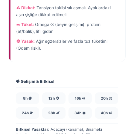
⚠️ Dikkat:
Tansiyon takibi sıklaşmalı. Ayaklardaki
aşırı şişliğe dikkat edilmeli.
🥗 Tüket:
Omega-3 (beyin gelişimi), protein
(et/balık), lifli gıdar.
🚫 Yasak:
Ağır egzersizler ve fazla tuz tüketimi
(Ödem riski).
🍓 Gelişim & Bitkisel
8h 🍇
12h 🍋
16h 🥑
20h 🍌
24h 🌽
28h 🍆
34h 🥥
40h 🍉
Bitkisel Yasaklar:
Adaçayı (kanama), Sinameki