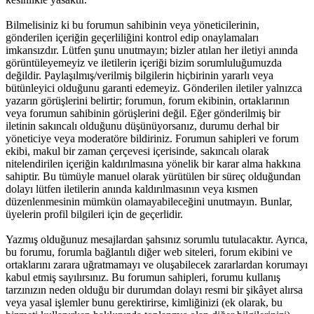
Bilmelisiniz ki bu forumun sahibinin veya yöneticilerinin,
gönderilen içeriğin geçerliliğini kontrol edip onaylamaları
imkansızdır. Lütfen şunu unutmayın; bizler atılan her iletiyi anında
görüntüleyemeyiz ve iletilerin içeriği bizim sorumluluğumuzda
değildir. Paylaşılmış/verilmiş bilgilerin hiçbirinin yararlı veya
bütünleyici olduğunu garanti edemeyiz. Gönderilen iletiler yalnızca
yazarın görüşlerini belirtir; forumun, forum ekibinin, ortaklarının
veya forumun sahibinin görüşlerini değil. Eğer gönderilmiş bir
iletinin sakıncalı olduğunu düşünüyorsanız, durumu derhal bir
yöneticiye veya moderatöre bildiriniz. Forumun sahipleri ve forum
ekibi, makul bir zaman çerçevesi içerisinde, sakıncalı olarak
nitelendirilen içeriğin kaldırılmasına yönelik bir karar alma hakkına
sahiptir. Bu tümüyle manuel olarak yürütülen bir süreç olduğundan
dolayı lütfen iletilerin anında kaldırılmasının veya kısmen
düzenlenmesinin mümkün olamayabileceğini unutmayın. Bunlar,
üyelerin profil bilgileri için de geçerlidir.
Yazmış olduğunuz mesajlardan şahsınız sorumlu tutulacaktır. Ayrıca,
bu forumu, forumla bağlantılı diğer web siteleri, forum ekibini ve
ortaklarını zarara uğratmamayı ve oluşabilecek zararlardan korumayı
kabul etmiş sayılırsınız. Bu forumun sahipleri, forumu kullanış
tarzınızın neden olduğu bir durumdan dolayı resmi bir şikâyet alırsa
veya yasal işlemler bunu gerektirirse, kimliğinizi (ek olarak, bu