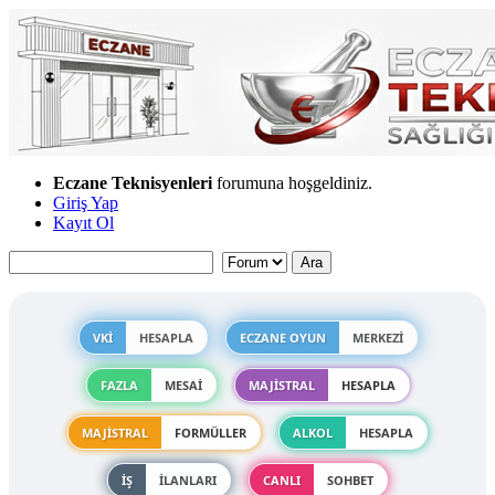
Eczane Teknisyenleri
forumuna hoşgeldiniz.
Giriş Yap
Kayıt Ol
VKİ
HESAPLA
ECZANE OYUN
MERKEZİ
FAZLA
MESAİ
MAJİSTRAL
HESAPLA
MAJİSTRAL
FORMÜLLER
ALKOL
HESAPLA
İŞ
İLANLARI
CANLI
SOHBET