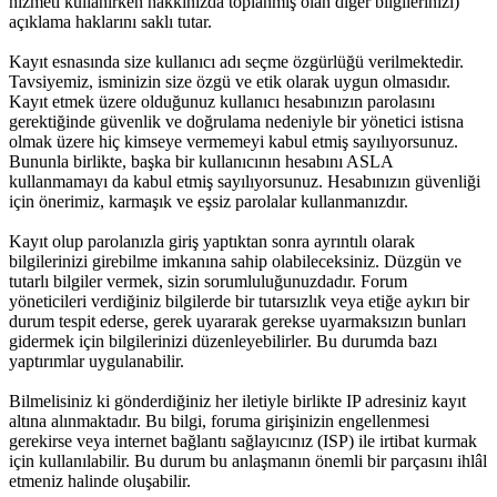
hizmeti kullanırken hakkınızda toplanmış olan diğer bilgilerinizi)
açıklama haklarını saklı tutar.
Kayıt esnasında size kullanıcı adı seçme özgürlüğü verilmektedir.
Tavsiyemiz, isminizin size özgü ve etik olarak uygun olmasıdır.
Kayıt etmek üzere olduğunuz kullanıcı hesabınızın parolasını
gerektiğinde güvenlik ve doğrulama nedeniyle bir yönetici istisna
olmak üzere hiç kimseye vermemeyi kabul etmiş sayılıyorsunuz.
Bununla birlikte, başka bir kullanıcının hesabını ASLA
kullanmamayı da kabul etmiş sayılıyorsunuz. Hesabınızın güvenliği
için önerimiz, karmaşık ve eşsiz parolalar kullanmanızdır.
Kayıt olup parolanızla giriş yaptıktan sonra ayrıntılı olarak
bilgilerinizi girebilme imkanına sahip olabileceksiniz. Düzgün ve
tutarlı bilgiler vermek, sizin sorumluluğunuzdadır. Forum
yöneticileri verdiğiniz bilgilerde bir tutarsızlık veya etiğe aykırı bir
durum tespit ederse, gerek uyararak gerekse uyarmaksızın bunları
gidermek için bilgilerinizi düzenleyebilirler. Bu durumda bazı
yaptırımlar uygulanabilir.
Bilmelisiniz ki gönderdiğiniz her iletiyle birlikte IP adresiniz kayıt
altına alınmaktadır. Bu bilgi, foruma girişinizin engellenmesi
gerekirse veya internet bağlantı sağlayıcınız (ISP) ile irtibat kurmak
için kullanılabilir. Bu durum bu anlaşmanın önemli bir parçasını ihlâl
etmeniz halinde oluşabilir.