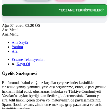
"ECZANE TEKNİSYENLERİ"
Ağu 07, 2026, 03:20 ÖS
Ana Menü
Ana Menü
Ana Sayfa
Yardım
Ara
Eczane Teknisyenleri
►
Kayıt Ol
Üyelik Sözleşmesi
Bu forumda kabul ettiğiniz koşullar çerçevesinde; kesinlikle
cinsellik, yanlış, yanıltıcı, yasa dışı örgütlenme, kırıcı, kişisel gizlilik
haklarını ihlal edici, uluslararası hukuka ve Türkiye Cumhuriyeti
Yasaları'na aykırı içeriği olan iletiler gönderemezsiniz. Bunun yanı
sıra, telif hakkı içeren dosya vb. materyalleri de paylaşamazsınız.
Spam, flood, reklam, zincirleme mektup, grup pazarlama ve taciz
kesinlikle yasaktır.