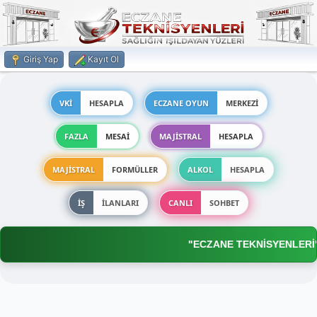
Giriş Yap
Kayıt Ol
VKİ
HESAPLA
ECZANE OYUN
MERKEZİ
FAZLA
MESAİ
MAJİSTRAL
HESAPLA
MAJİSTRAL
FORMÜLLER
ALKOL
HESAPLA
İŞ
İLANLARI
CANLI
SOHBET
"ECZANE TEKNİSYENLERİ"