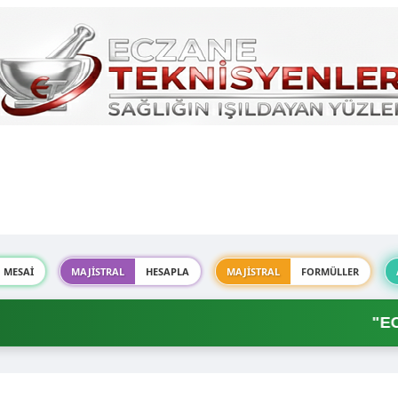
MESAİ
MAJİSTRAL
HESAPLA
MAJİSTRAL
FORMÜLLER
"ECZA