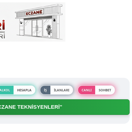
ALKOL
HESAPLA
İŞ
İLANLARI
CANLI
SOHBET
NE TEKNİSYENLERİ"