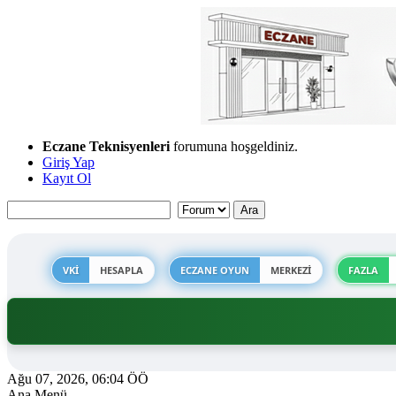
Eczane Teknisyenleri
forumuna hoşgeldiniz.
Giriş Yap
Kayıt Ol
VKİ
HESAPLA
ECZANE OYUN
MERKEZİ
FAZLA
Ağu 07, 2026, 06:04 ÖÖ
Ana Menü