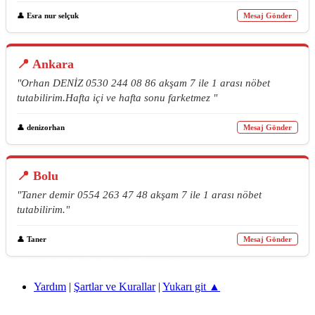
👤
Esra nur selçuk
Mesaj Gönder
📍 Ankara
"Orhan DENİZ 0530 244 08 86 akşam 7 ile 1 arası nöbet
tutabilirim.Hafta içi ve hafta sonu farketmez "
👤
denizorhan
Mesaj Gönder
📍 Bolu
"Taner demir 0554 263 47 48 akşam 7 ile 1 arası nöbet
tutabilirim."
👤
Taner
Mesaj Gönder
ECZANE TEKNİSYENLERİ 2026 ©
Yardım
|
Şartlar ve Kurallar
|
Yukarı git ▲