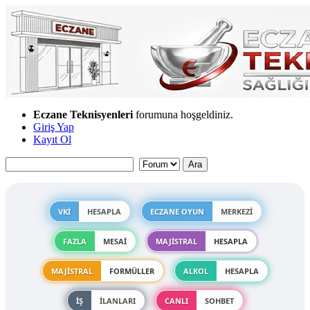
Eczane Teknisyenleri
forumuna hoşgeldiniz.
Giriş Yap
Kayıt Ol
VKİ
HESAPLA
ECZANE OYUN
MERKEZİ
FAZLA
MESAİ
MAJİSTRAL
HESAPLA
MAJİSTRAL
FORMÜLLER
ALKOL
HESAPLA
İŞ
İLANLARI
CANLI
SOHBET