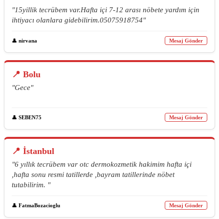
"15yillik tecrübem var.Hafta içi 7-12 arası nöbete yardım için
ihtiyacı olanlara gidebilirim.05075918754"
👤
nirvana
Mesaj Gönder
📍 Bolu
"Gece"
👤
SEBEN75
Mesaj Gönder
📍 İstanbul
"6 yıllık tecrübem var otc dermokozmetik hakimim hafta içi
,hafta sonu resmi tatillerde ,bayram tatillerinde nöbet
tutabilirim. "
👤
FatmaBozacioglu
Mesaj Gönder