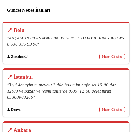
Güncel Nöbet İlanları
📍 Bolu
"AKŞAM 18.00 - SABAH 08.00 NÖBET TUTABİLİRİM - ADEM-
0 536 395 99 98"
👤
Zemahser14
Mesaj Gönder
📍 İstanbul
"3 yıl deneyimim mevcut 3 dile hakimim hafta içi 19:00 dan
12:00 ye pazar ve resmi tatilerde 9:00_12:00 gelebilirim
05368908266"
👤
Danya
Mesaj Gönder
📍 Ankara