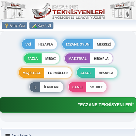
Giriş Yap
Kayıt Ol
VKİ
HESAPLA
ECZANE OYUN
MERKEZİ
FAZLA
MESAİ
MAJİSTRAL
HESAPLA
MAJİSTRAL
FORMÜLLER
ALKOL
HESAPLA
İŞ
İLANLARI
CANLI
SOHBET
"ECZANE TEKNİSYENLERİ"
Ana Menü