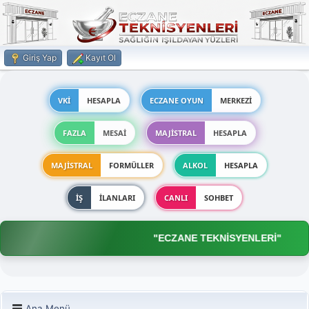
Giriş Yap
Kayıt Ol
VKİ
HESAPLA
ECZANE OYUN
MERKEZİ
FAZLA
MESAİ
MAJİSTRAL
HESAPLA
MAJİSTRAL
FORMÜLLER
ALKOL
HESAPLA
İŞ
İLANLARI
CANLI
SOHBET
"ECZANE TEKNİSYENLERİ"
Ana Menü