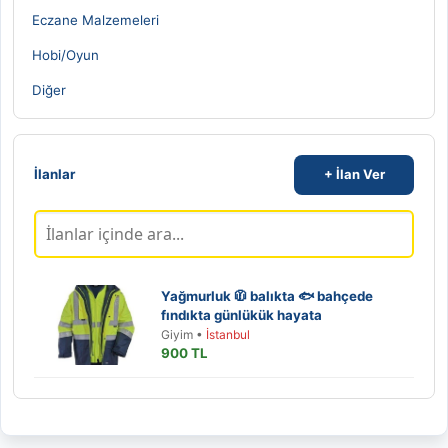
Eczane Malzemeleri
Hobi/Oyun
Diğer
İlanlar
+ İlan Ver
Yağmurluk 🧥 balıkta 🐟 bahçede
fındıkta günlükük hayata
Giyim •
İstanbul
900 TL