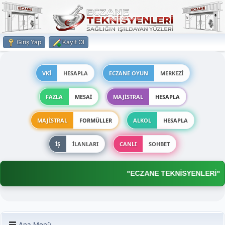
Giriş Yap
Kayıt Ol
VKİ
HESAPLA
ECZANE OYUN
MERKEZİ
FAZLA
MESAİ
MAJİSTRAL
HESAPLA
MAJİSTRAL
FORMÜLLER
ALKOL
HESAPLA
İŞ
İLANLARI
CANLI
SOHBET
"ECZANE TEKNİSYENLERİ"
Ana Menü